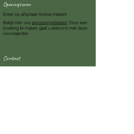
Openingsuren
Enkel op afspraak (online maken)
Bekijk hier ons
annuleringsbeleid
. Door een
boeking te maken gaat u akkoord met deze
voorwaarden
Contact
info@thelightsight.be
Tienbunderwweg 23
3390 Houwaart (Tielt-Winge)
BE0823.017.383
Volg ons