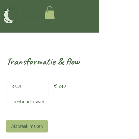
Transformatie & flow
240
euro
3 uur
3
€ 240
u
u
Tienbundersweg
r
Afspraak maken